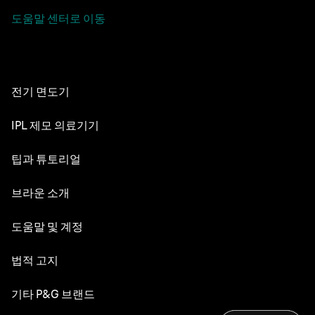
도움말 센터로 이동
전기 면도기
NEVO
IPL 제모 의료기기
시리즈 9 PRO+
실크 엑스퍼트 Pro 5
팁과 튜토리얼
시리즈 8
면도의 세계
브라운 소개
시리즈 7
수염 관리
시리즈 6
디자인 & 장인정신
도움말 및 계정
수염 스타일
시리즈 5
내구성
고객 서비스
법적 고지
헤어 스타일링
교체 부품
브라운 연혁
문의하기
바디 그루밍 및 남성용 제모
웹사이트 이용약관
기타 P&G 브랜드
채용
민감성 피부