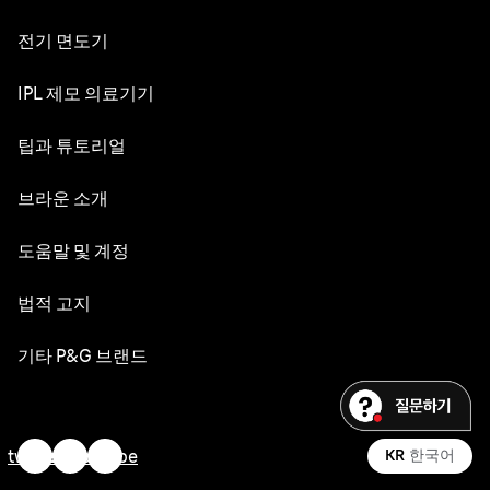
전기 면도기
NEVO
IPL 제모 의료기기
시리즈 9 PRO+
실크 엑스퍼트 Pro 5
팁과 튜토리얼
시리즈 8
면도의 세계
브라운 소개
시리즈 7
수염 관리
시리즈 6
디자인 & 장인정신
도움말 및 계정
수염 스타일
시리즈 5
내구성
고객 서비스
법적 고지
헤어 스타일링
교체 부품
브라운 연혁
문의하기
바디 그루밍 및 남성용 제모
웹사이트 이용약관
기타 P&G 브랜드
채용
민감성 피부
접근성 성명서
Gillette
제모를 위한 유용한 정보
내 개인정보
오랄-비
twitter
facebook
youtube
KR
한국어
피부 관리 팁
기재 사항
Old Spice