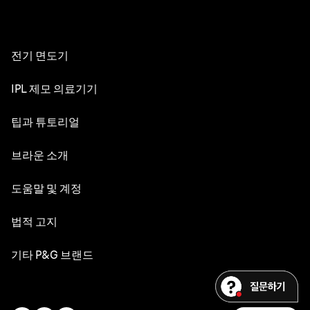
전기 면도기
NEVO
IPL 제모 의료기기
시리즈 9 PRO+
실크 엑스퍼트 Pro 5
팁과 튜토리얼
시리즈 8
면도의 세계
브라운 소개
시리즈 7
수염 관리
시리즈 6
디자인 & 장인정신
도움말 및 계정
수염 스타일
시리즈 5
내구성
고객 서비스
법적 고지
헤어 스타일링
교체 부품
브라운 연혁
문의하기
바디 그루밍 및 남성용 제모
웹사이트 이용약관
기타 P&G 브랜드
채용
민감성 피부
접근성 성명서
Gillette
제모를 위한 유용한 정보
내 개인정보
오랄-비