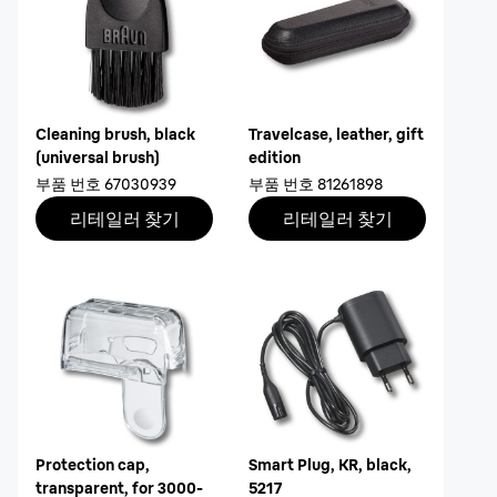
Cleaning brush, black
Travelcase, leather, gift
(universal brush)
edition
부품 번호
67030939
부품 번호
81261898
리테일러 찾기
리테일러 찾기
Protection cap,
Smart Plug, KR, black,
transparent, for 3000-
5217