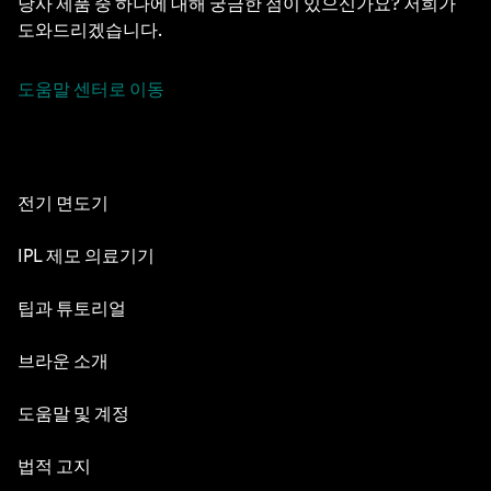
당사 제품 중 하나에 대해 궁금한 점이 있으신가요? 저희가
도와드리겠습니다.
도움말 센터로 이동
전기 면도기
NEVO
IPL 제모 의료기기
시리즈 9 PRO+
실크 엑스퍼트 Pro 5
팁과 튜토리얼
시리즈 8
면도의 세계
브라운 소개
시리즈 7
수염 관리
시리즈 6
디자인 & 장인정신
도움말 및 계정
수염 스타일
시리즈 5
내구성
고객 서비스
법적 고지
헤어 스타일링
교체 부품
브라운 연혁