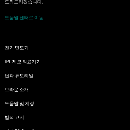
도와드리겠습니다.
도움말 센터로 이동
전기 면도기
NEVO
IPL 제모 의료기기
시리즈 9 PRO+
실크 엑스퍼트 Pro 5
팁과 튜토리얼
시리즈 8
면도의 세계
브라운 소개
시리즈 7
수염 관리
시리즈 6
디자인 & 장인정신
도움말 및 계정
수염 스타일
시리즈 5
내구성
고객 서비스
법적 고지
헤어 스타일링
교체 부품
브라운 연혁
문의하기
바디 그루밍 및 남성용 제모