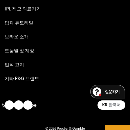
NEVO
IPL 제모 의료기기
시리즈 9 PRO+
실크 엑스퍼트 Pro 5
팁과 튜토리얼
시리즈 8
면도의 세계
브라운 소개
시리즈 7
수염 관리
시리즈 6
디자인 & 장인정신
도움말 및 계정
수염 스타일
시리즈 5
내구성
고객 서비스
법적 고지
헤어 스타일링
교체 부품
브라운 연혁
문의하기
바디 그루밍 및 남성용 제모
웹사이트 이용약관
기타 P&G 브랜드
채용
민감성 피부
접근성 성명서
Gillette
제모를 위한 유용한 정보
내 개인정보
오랄-비
twitter
facebook
youtube
KR
한국어
피부 관리 팁
기재 사항
Old Spice
각질 제거 & 얼굴
사이트 맵
© 2026 Procter & Gamble