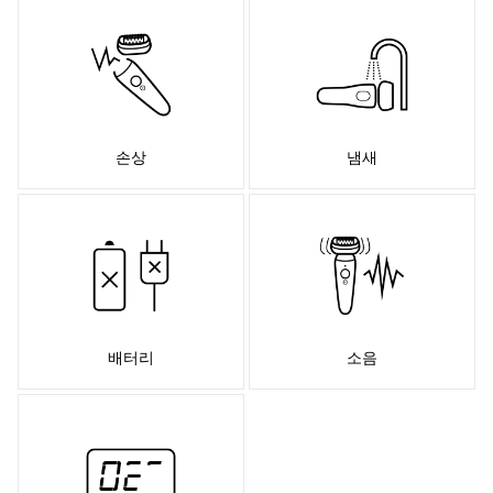
손상
냄새
배터리
소음