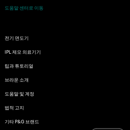
도움말 센터로 이동
전기 면도기
NEVO
IPL 제모 의료기기
시리즈 9 PRO+
실크 엑스퍼트 Pro 5
팁과 튜토리얼
시리즈 8
면도의 세계
브라운 소개
시리즈 7
수염 관리
시리즈 6
디자인 & 장인정신
도움말 및 계정
수염 스타일
시리즈 5
내구성
고객 서비스
법적 고지
헤어 스타일링
교체 부품
브라운 연혁
문의하기
바디 그루밍 및 남성용 제모
웹사이트 이용약관
기타 P&G 브랜드
채용
민감성 피부